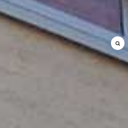
物件種別
コンドミニアム
サービスアパート
戸建て
所在地
Ba Dinh
Cau Giay
Dong Da
Hai Ba Trung
Hoan Kiem
Tay Ho
Tu Liem
Thanh Xuan
Long Bien
Hoang Mai
Ha Dong
間取り
Studio
1 Bed
2 Bed
3 Bed
4 Bed
5 Bed
Duplex
Penthouse
検索
リセット