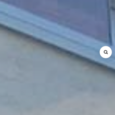
物件種別
コンドミニアム
サービスアパート
戸建て
所在地
Ba Dinh
Cau Giay
Dong Da
Hai Ba Trung
Hoan Kiem
Tay Ho
Tu Liem
Thanh Xuan
Long Bien
Hoang Mai
Ha Dong
間取り
Studio
1 Bed
2 Bed
3 Bed
4 Bed
5 Bed
Duplex
Penthouse
検索
リセット