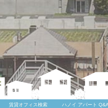
賃貸オフィス検索
ハノイ アパート Q&