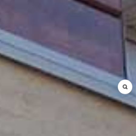
キーワード
家賃 (Min / Max)
面積 m² (Min / Max)
物件種別
コンドミニアム
サービスアパート
戸建て
所在地
Ba Dinh
Cau Giay
Dong Da
Hai Ba Trung
Hoan Kiem
Tay Ho
Tu Liem
Thanh Xuan
Long Bien
Hoang Mai
Ha Dong
間取り
Studio
1 Bed
2 Bed
3 Bed
4 Bed
5 Bed
Duplex
Penthouse