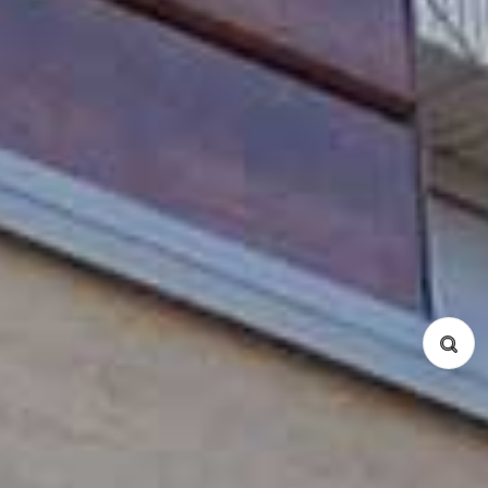
キーワード
家賃 (Min / Max)
面積 m² (Min / Max)
物件種別
コンドミニアム
サービスアパート
戸建て
所在地
Ba Dinh
Cau Giay
Dong Da
Hai Ba Trung
Hoan Kiem
Tay Ho
Tu Liem
Thanh Xuan
Long Bien
Hoang Mai
Ha Dong
間取り
Studio
1 Bed
2 Bed
3 Bed
4 Bed
5 Bed