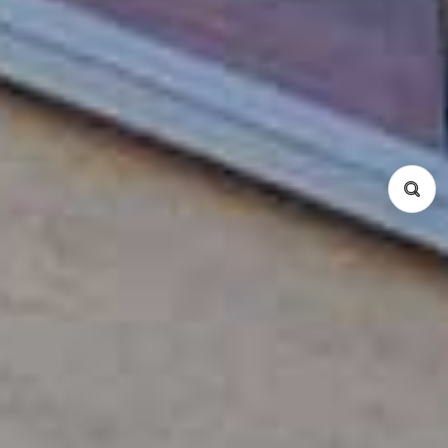
物件種別
コンドミニアム
サービスアパート
戸建て
所在地
Ba Dinh
Cau Giay
Dong Da
Hai Ba Trung
Hoan Kiem
Tay Ho
Tu Liem
Thanh Xuan
Long Bien
Hoang Mai
Ha Dong
間取り
Studio
1 Bed
2 Bed
3 Bed
4 Bed
5 Bed
Duplex
Penthouse
検索
リセット