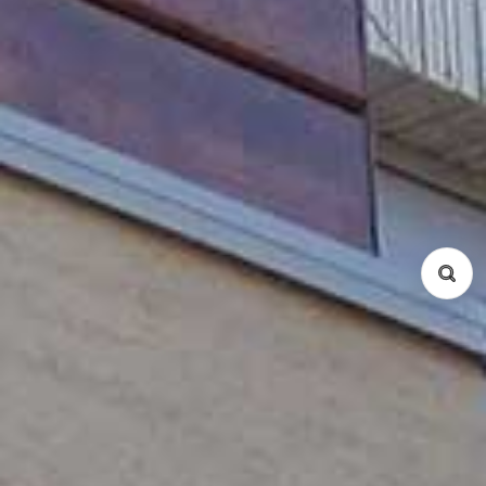
家賃 (Min / Max)
面積 m² (Min / Max)
物件種別
コンドミニアム
サービスアパート
戸建て
所在地
Ba Dinh
Cau Giay
Dong Da
Hai Ba Trung
Hoan Kiem
Tay Ho
Tu Liem
Thanh Xuan
Long Bien
Hoang Mai
Ha Dong
間取り
Studio
1 Bed
2 Bed
3 Bed
4 Bed
5 Bed
Duplex
Penthouse