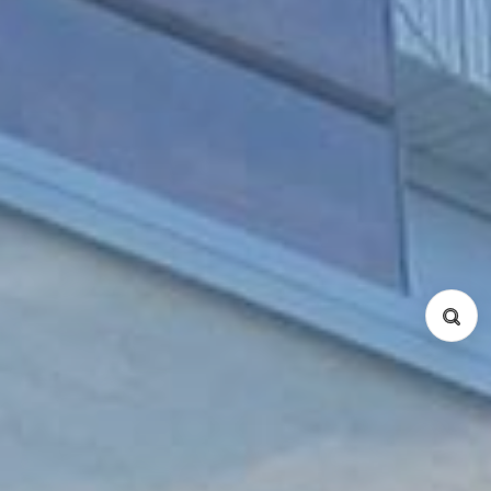
キーワード
家賃 (Min / Max)
面積 m² (Min / Max)
物件種別
コンドミニアム
サービスアパート
戸建て
所在地
Ba Dinh
Cau Giay
Dong Da
Hai Ba Trung
Hoan Kiem
Tay Ho
Tu Liem
Thanh Xuan
Long Bien
Hoang Mai
Ha Dong
間取り
Studio
1 Bed
2 Bed
3 Bed
4 Bed
5 Bed
Duplex
Penthouse