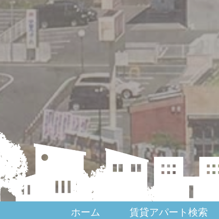
ホーム
賃貸アパート検索