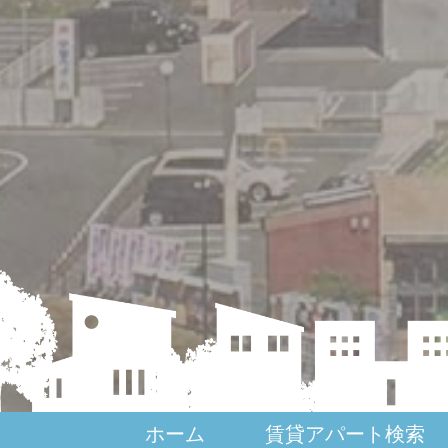
ホーム
賃貸アパート検索