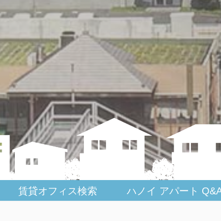
賃貸オフィス検索
ハノイ アパート Q&