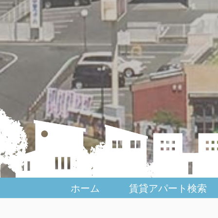
ホーム
賃貸アパート検索