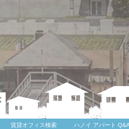
賃貸オフィス検索
ハノイ アパート Q&