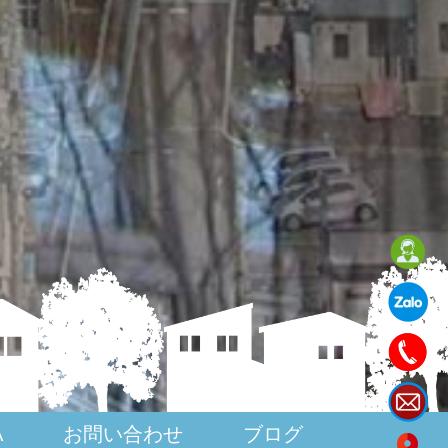
A
お問い合わせ
ブログ