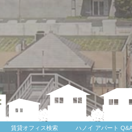
賃貸オフィス検索
ハノイ アパート Q&