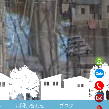
A
お問い合わせ
ブログ