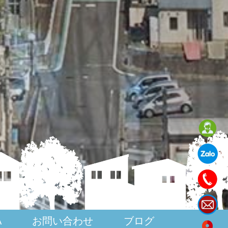
A
お問い合わせ
ブログ